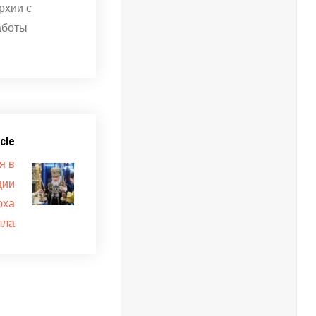
рхии с
аботы
cle
я в
ции
рха
лла