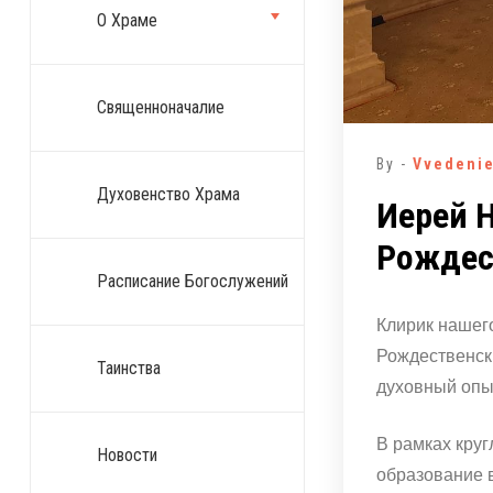
О Храме
Священноначалие
By -
Vvedeni
Духовенство Храма
Иерей Н
Рождес
Расписание Богослужений
Клирик нашег
Рождественск
Таинства
духовный опы
В рамках кру
Новости
образование 