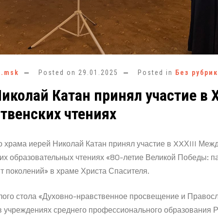
e.msk
Posted on
29.01.2025
Posted in
Без рубри
иколай Катан принял участие в X
твенских чтениях
о храма иерей Николай Катан принял участие в XXХIII Ме
их образовательных чтениях «80-летие Великой Победы: п
т поколений» в храме Христа Спасителя.
глого стола «Духовно-нравственное просвещение и Правос
в учреждениях среднего профессионального образования Р