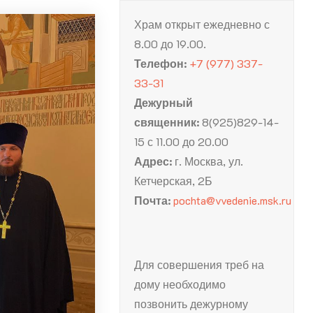
Храм открыт ежедневно с
8.00 до 19.00.
Телефон:
+7 (977) 337-
33-31
Дежурный
священник:
8(925)829-14-
15 с 11.00 до 20.00
Адрес:
г. Москва, ул.
Кетчерская, 2Б
Почта:
pochta@vvedenie.msk.ru
Для совершения треб на
дому необходимо
позвонить дежурному