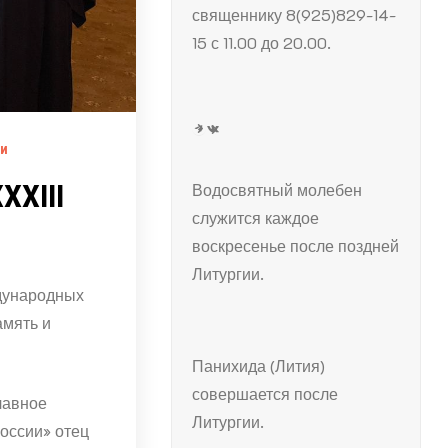
священнику 8(925)829-14-
15 с 11.00 до 20.00.
Telegram
ВКонтакте
ки
XХIII
Водосвятный молебен
служится каждое
воскресенье после поздней
Литургии.
ждународных
амять и
Панихида (Лития)
совершается после
лавное
Литургии.
оссии» отец