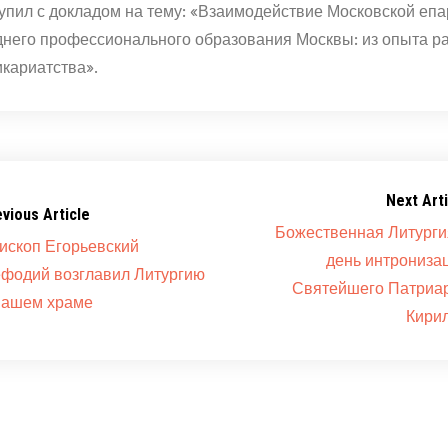
упил с докладом на тему: «Взаимодействие Московской епа
днего профессионального образования Москвы: из опыта р
кариатства».
Next Arti
evious Article
Божественная Литурги
ископ Егорьевский
день интрониза
фодий возглавил Литургию
Святейшего Патриа
нашем храме
Кири