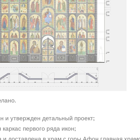
елано.
ан и утвержден детальный проект;
 каркас первого ряда икон;
а и доставлена в храм с горы Афон главная храм