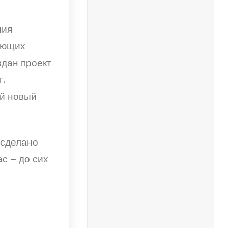
ния
ающих
здан проект
.
ей новый
 сделано
с – до сих