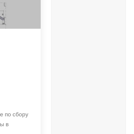
е по сбору
ы в