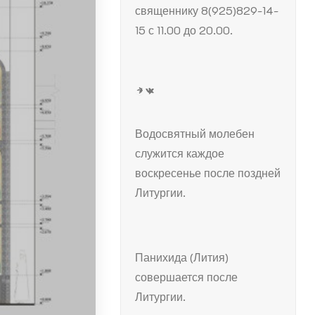
священнику 8(925)829-14-
15 с 11.00 до 20.00.
Telegram
ВКонтакте
Водосвятный молебен
служится каждое
воскресенье после поздней
Литургии.
Панихида (Лития)
совершается после
Литургии.