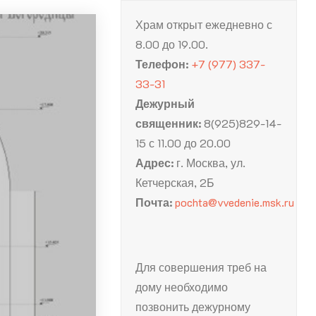
Храм открыт ежедневно с
8.00 до 19.00.
Телефон:
+7 (977) 337-
33-31
Дежурный
священник:
8(925)829-14-
15 с 11.00 до 20.00
Адрес:
г. Москва, ул.
Кетчерская, 2Б
Почта:
pochta@vvedenie.msk.ru
Для совершения треб на
дому необходимо
позвонить дежурному