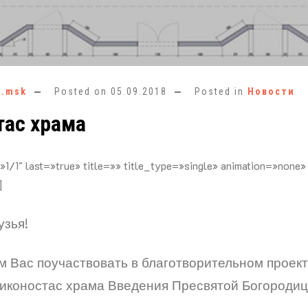
e.msk
Posted on
05.09.2018
Posted in
Новости
тас храма
»1/1″ last=»true» title=»» title_type=»single» animation=»none»
]
узья!
 Вас поучаствовать в благотворительном проект
 иконостас храма Введения Пресвятой Богородиц