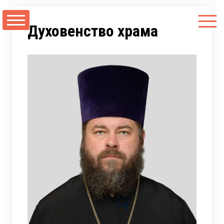
Перейти
к
Духовенство храма
содержимому