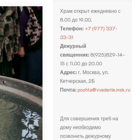
Храм открыт ежедневно с
8.00 до 19.00.
Телефон:
+7 (977) 337-
33-31
Дежурный
священник:
8(925)829-14-
15 с 11.00 до 20.00
Адрес:
г. Москва, ул.
Кетчерская, 2Б
Почта:
pochta@vvedenie.msk.ru
Для совершения треб на
дому необходимо
позвонить дежурному