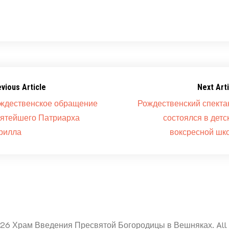
evious Article
Next Arti
ждественское обращение
Рождественский спекта
ятейшего Патриарха
состоялся в детс
рилла
воксресной шк
026 Храм Введения Пресвятой Богородицы в Вешняках. All R