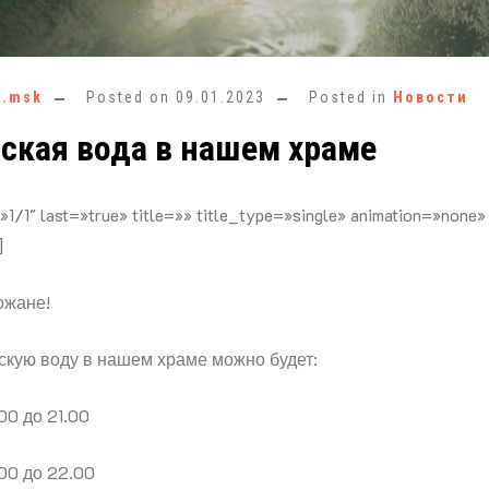
e.msk
Posted on
09.01.2023
Posted in
Новости
ская вода в нашем храме
»1/1″ last=»true» title=»» title_type=»single» animation=»none»
]
ожане!
скую воду в нашем храме можно будет:
.00 до 21.00
.00 до 22.00