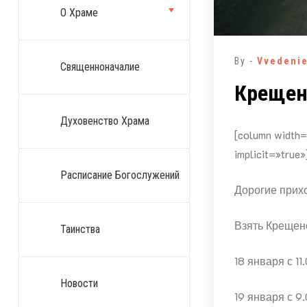
О Храме
By -
Vvedeni
Священноначалие
Крещен
Духовенство Храма
[column width=
implicit=»true»
Расписание Богослужений
Дорогие прих
Взять Крещен
Таинства
18 января с 11
Новости
19 января с 9