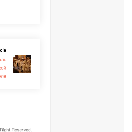
cle
кль
кой
оле
ight Reserved.