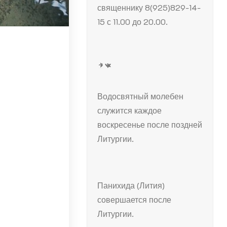
священнику 8(925)829-14-
15 с 11.00 до 20.00.
Telegram
ВКонтакте
Водосвятный молебен
служится каждое
воскресенье после поздней
Литургии.
Панихида (Лития)
совершается после
Литургии.