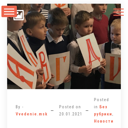
Перейти
к
содержимому
Posted
By -
Posted on
in
Без
Vvedenie.msk
20.01.2021
рубрики
,
Новости