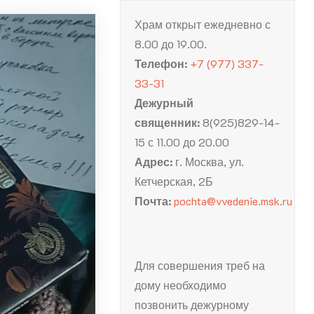
Храм открыт ежедневно с
8.00 до 19.00.
Телефон:
+7 (977) 337-
33-31
Дежурный
священник:
8(925)829-14-
15 с 11.00 до 20.00
Адрес:
г. Москва, ул.
Кетчерская, 2Б
Почта:
pochta@vvedenie.msk.ru
Для совершения треб на
дому необходимо
позвонить дежурному