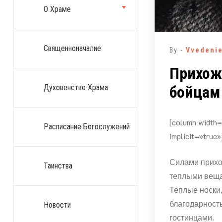
О Храме
Священноначалие
By -
Vvedeni
Прихож
бойцам 
Духовенство Храма
[column width=
Расписание Богослужений
implicit=»true»
Силами прихо
Таинства
теплыми веща
Теплые носки,
благодарност
Новости
гостинцами.