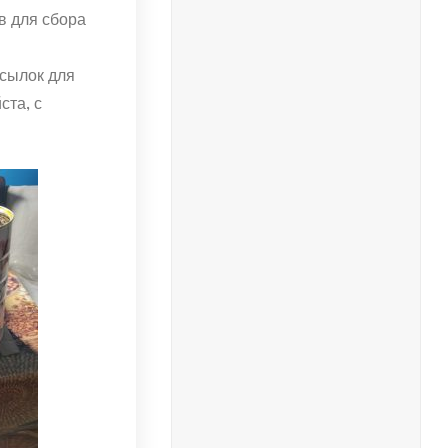
в для сбора
осылок для
ста, с