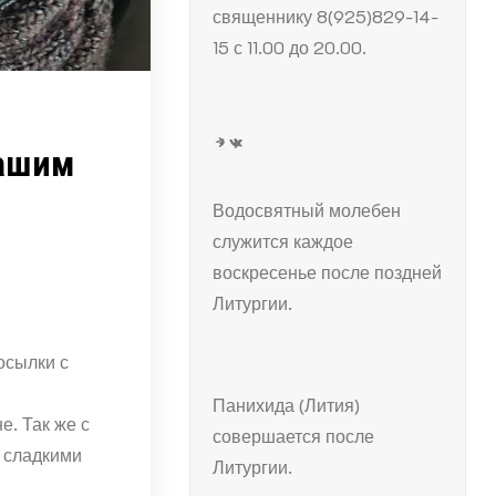
священнику 8(925)829-14-
15 с 11.00 до 20.00.
Telegram
ВКонтакте
нашим
Водосвятный молебен
служится каждое
воскресенье после поздней
Литургии.
осылки с
Панихида (Лития)
е. Так же с
совершается после
 сладкими
Литургии.