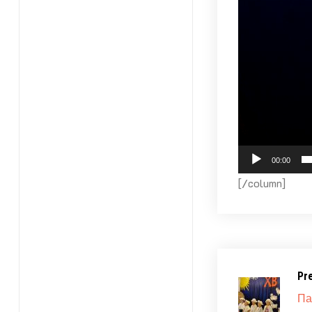
00:00
[/column]
Pr
Па