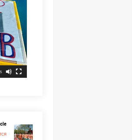
25
cle
тся