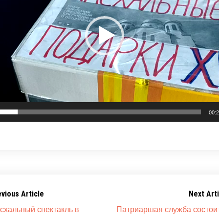
00:
evious Article
Next Arti
схальный спектакль в
Патриаршая служба состои